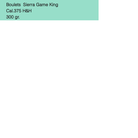
Boulets Sierra Game King
Cal.375 H&H
300 gr.
Quantité : 48
Prix :$80.00
Contacté : Guy Côté
819-570-3323
Boulets Lapua Scenar
Cal.30
155 gr.
Quantité : 10
Prix :$70.00 ch. plus transport
Contacté : André
418-241-3345